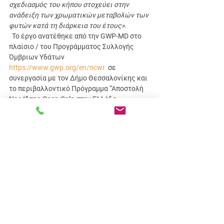
σχεδιασμός του κήπου στοχεύει στην 
ανάδειξη των χρωματικών μεταβολών των 
φυτών κατά τη διάρκεια του έτους».
 Το έργο ανατέθηκε από την GWP-MD στο 
πλαίσιο / του Προγράμματος Συλλογής 
Όμβριων Υδάτων
https://www.gwp.org/en/ncwr
σε 
συνεργασία με τον Δήμο Θεσσαλονίκης και 
το περιβαλλοντικό Πρόγραμμα “Αποστολή 
Νερό” της Coca-Cola στην Ελλάδα.
Εμφάνιση όλων
Πρόσφατες αναρτήσεις